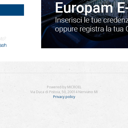
ato?
Wash
Powered by MICROEL
Via Duca di Pistoia, 50, 20014 Nerviano MI
Privacy policy